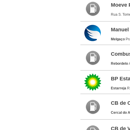
Moeve 
Rua S. Tom
Manuel 
Melgaço
Pr
Combus
Rebordelo
BP Esta
Estarreja
R
CB de C
Cercal do A
CB de V