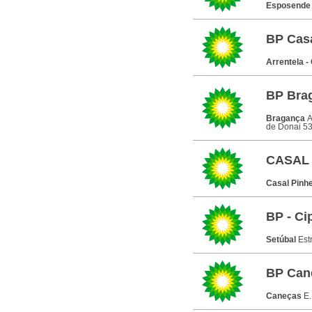
Esposend
BP Casa
Arrentela -
BP Brag
Bragança
A
de Donai 5
CASAL 
Casal Pinh
BP - Ci
Setúbal
Est
BP Can
Caneças
E.