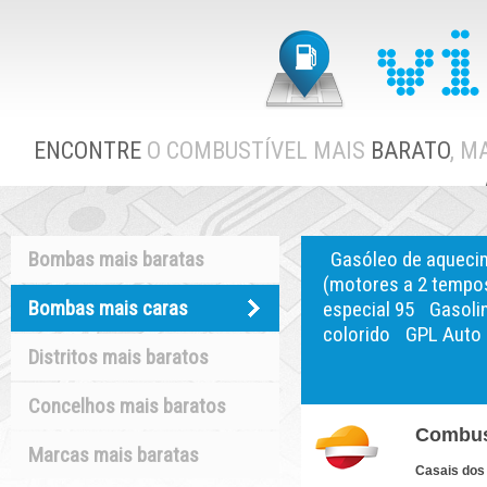
ENCONTRE
O COMBUSTÍVEL MAIS
BARATO
, M
Bombas mais baratas
Gasóleo de aqueci
(motores a 2 tempo
Bombas mais caras
especial 95
Gasoli
colorido
GPL Auto
Distritos mais baratos
Concelhos mais baratos
Combus
Marcas mais baratas
Casais do