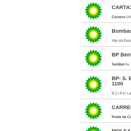
CARTA
Cartaxo
Ur
Bombas
Alto da Est
BP Ben
Setúbal
Av.
BP- S. 
1100
IC1 I.P.1c 
CARRE
Ponte da C