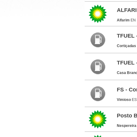
ALFAR
Alfarim
EN 
TFUEL 
Cortiçadas
TFUEL 
Casa Bran
FS - Co
Vimioso
ES
Posto 
Nespereir