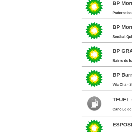
BP Mon
Padornelo
BP Mon
Setúbal-Qu
BP GR
Bairro do I
BP Barr
Vila Chã - 
TFUEL 
Cano
Lg do
ESPOS