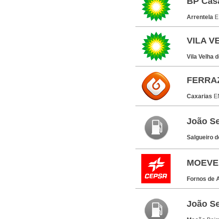
BP Cas
Arrentela
E
VILA V
Vila Velha
FERRAZ
Caxarias
E
João Se
Salgueiro 
MOEVE
Fornos de 
João Se