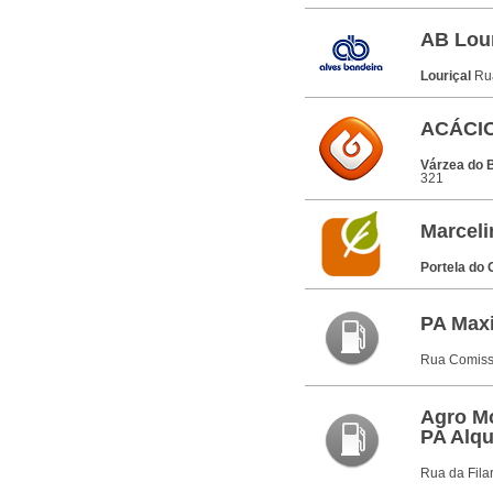
AB Lour
Louriçal
Ru
ACÁCI
Várzea do B
321
Marcel
Portela do
PA Maxi
Rua Comissã
Agro Mo
PA Alq
Rua da Fila