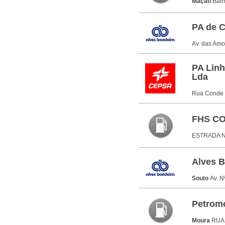
Mação
Bair
PA de C
Av. das Amo
PA Linh
Lda
Rua Conde 
FHS CO
ESTRADA N
Alves B
Souto
Av. N
Petrom
Moura
RUA 