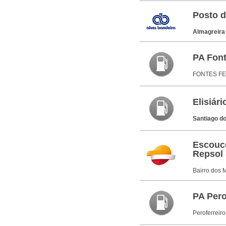
Posto d
Almagreir
PA Font
FONTES FE
Elisiári
Santiago d
Escouc
Repsol 
Bairro dos 
PA Pero
Peroferreir