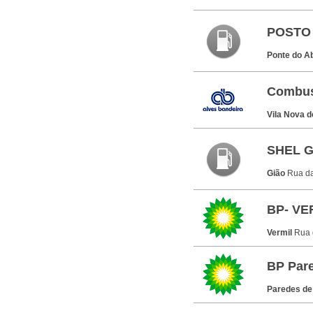
POSTO 
Ponte do 
Combust
Vila Nova 
SHEL G
Gião
Rua da
BP- VE
Vermil
Rua 
BP Par
Paredes d