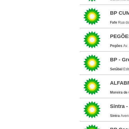
BP CUM
Fafe
Rua da
PEGÕES
Pegões
Av.
BP - Gr
Setúbal
Est
ALFABR
Moreira de
Sintra -
Sintra
Aven