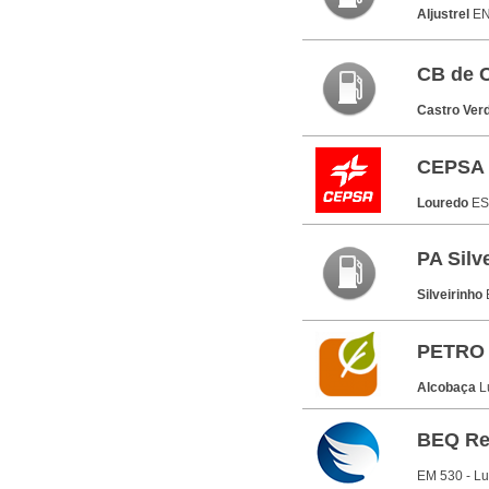
Aljustrel
EN
CB de C
Castro Ver
CEPSA 
Louredo
ES
PA Silv
Silveirinho
PETRO
Alcobaça
L
BEQ Re
EM 530 - L