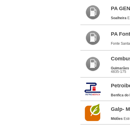
PA GE
Soalheira
E
PA Font
Fonte Sant
Combust
Guimarães
4835-175
Petroib
Benfica do 
Galp- M
Midões
Est