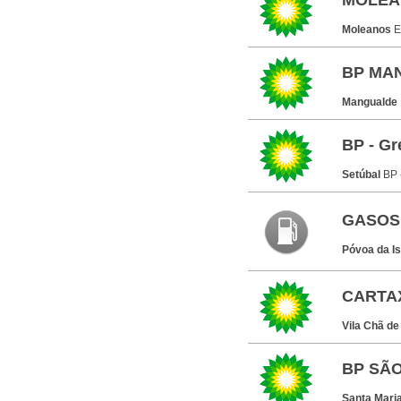
MOLEA
Moleanos
E
BP MA
Mangualde
BP - Gr
Setúbal
BP 
GASOS
Póvoa da I
CARTA
Vila Chã de
BP SÃO
Santa Maria