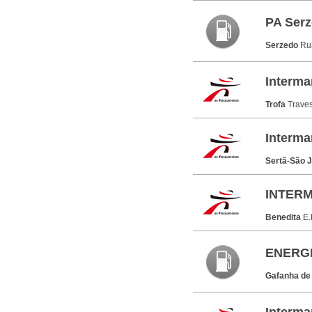
PA Serz
Serzedo
Ru
Interma
Trofa
Traves
Interma
Sertã-São 
INTER
Benedita
E.
ENERGE
Gafanha d