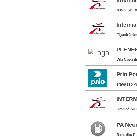
Interma
Aldas
Av. D
Interma
Figueiró do
PLENER
Vila Nova d
Prio Po
Travasso
P
INTERM
Covilhã
Av.
PA Neo
Benedita
Ru