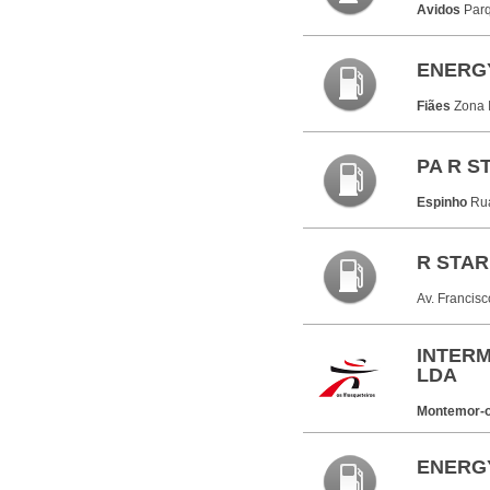
Avidos
Parq
ENERGY
Fiães
Zona 
PA R S
Espinho
Ru
R STAR
Av. Francis
INTERM
LDA
Montemor-o
ENERG