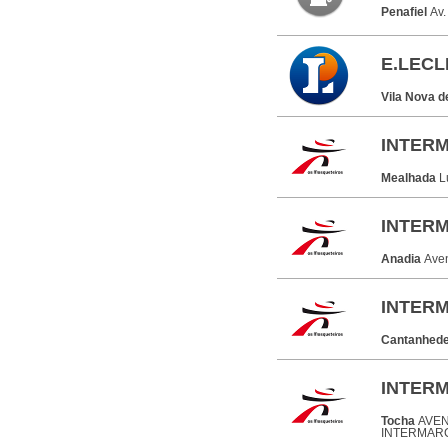
Penafiel
Av
E.LECL
Vila Nova 
INTER
Mealhada
L
INTERM
Anadia
Aven
INTER
Cantanhed
INTER
Tocha
AVEN
INTERMARC