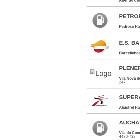
Alter do C
PETROP
Pedroso
Ru
E.S. B
Barcelinho
PLENER
Vila Nova d
247
SUPER
Aljustrel
Ra
AUCHAN
Vila do Co
4480-732