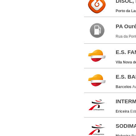
DISOL,
Porto da L
PA Ouré
Rua da Pont
E.S. F
Vila Nova 
E.S. B
Barcelos
Av
INTERM
Ericeira
Est
SODIMA