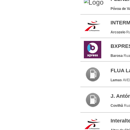
Póvoa de V
INTER
Arcozelo
Ru
BXPRE
Barosa
Rua
FLUA L
Lamas
AVE
J. Antó
Covilhã
Rua
Interal