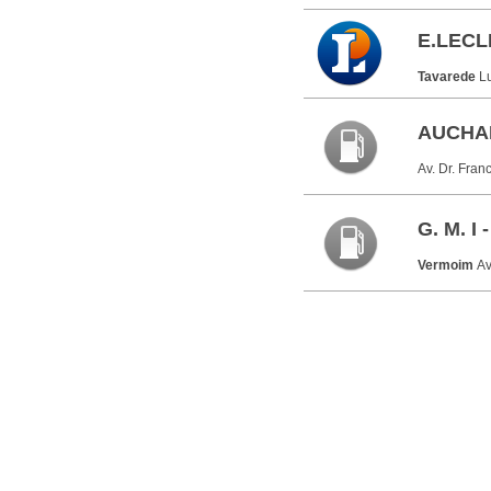
E.LECL
Tavarede
L
AUCHAN
Av. Dr. Fra
G. M. I
Vermoim
Av