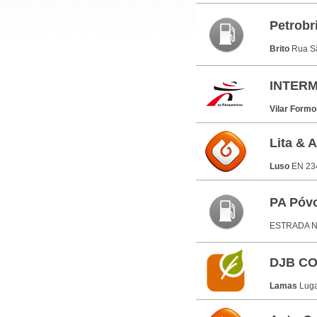
Petrobr
Brito
Rua Sã
INTER
Vilar Form
Lita & 
Luso
EN 234
PA Póvo
ESTRADA N
DJB CO
Lamas
Luga