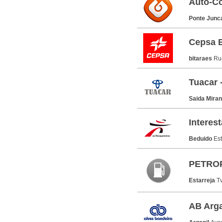
Auto-Co
Ponte Junc
Cepsa B
bitaraes
Ru
Tuacar 
Saida Miran
Interes
Beduido
Es
PETROP
Estarreja
T
AB Arga