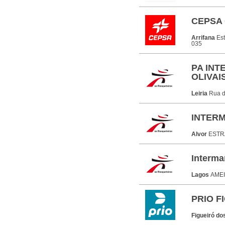
CEPSA O
Arrifana
Est
035
PA INT
OLIVAI
Leiria
Rua d
INTER
Alvor
ESTR
Interma
Lagos
AMEI
PRIO F
Figueiró do