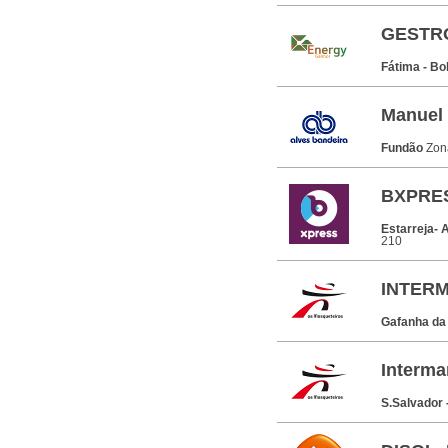
GESTRO
Fátima - Bo
Manuel 
Fundão
Zon
BXPRE
Estarreja- 
210
INTER
Gafanha da
Interma
S.Salvador 