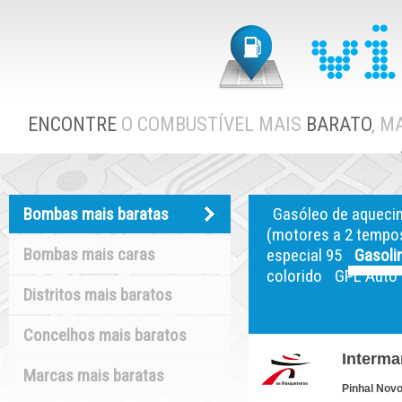
ENCONTRE
O COMBUSTÍVEL MAIS
BARATO
, M
Bombas mais baratas
Gasóleo de aqueci
(motores a 2 tempo
Bombas mais caras
especial 95
Gasoli
colorido
GPL Auto
Distritos mais baratos
Concelhos mais baratos
Interma
Marcas mais baratas
Pinhal Nov