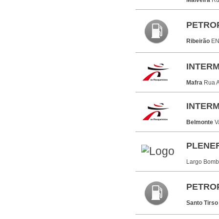
Malveira
Ru
PETROPR
Ribeirão
EN
INTER
Mafra
Rua A
INTER
Belmonte
V
PLENER
Largo Bombe
PETROP
Santo Tirs