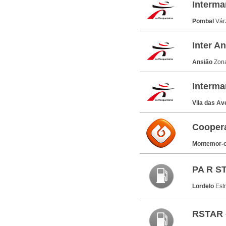
Interm
Pombal
Vár
Inter An
Ansião
Zona
Interma
Vila das A
Coopera
Montemor-o
PA R S
Lordelo
Est
RSTAR 